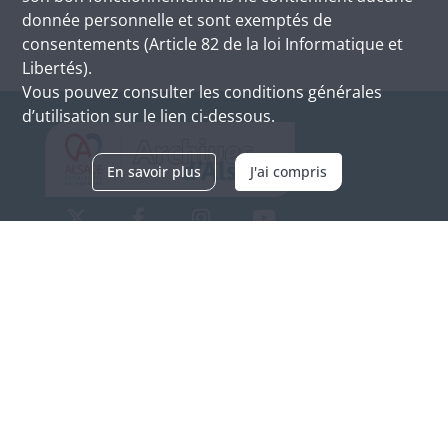
donnée personnelle et sont exemptés de
consentements (Article 82 de la loi Informatique et
Libertés).
Vous pouvez consulter les conditions générales
d’utilisation sur le lien ci-dessous.
En savoir plus
J'ai compris
Archives d'Alsace - Site de Colmar
Bâtiment M / Cité administrative
3, rue Fleischhauer
F-68026 COLMAR
(+33) 3 89 21 97 00
Nous contacter