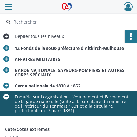
Ouvrir le menu déroulant
Archives Alsace - Colmar
Déplier
tous les niveaux
1Z Fonds de la sous-préfecture d'Altkirch-Mulhouse
AFFAIRES MILITAIRES
GARDE NATIONALE, SAPEURS-POMPIERS ET AUTRES
CORPS SPÉCIAUX
Garde nationale de 1830 à 1852
Enquête sur l'organisation, l'équipement et l'armement
de la garde nationale (suite à la circulaire du ministre
de l'Intérieur du 1er mars 1831 et à la circulaire
préfectorale du 7 mars 1831)
Cote/Cotes extrêmes