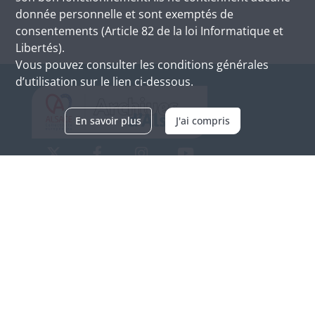
donnée personnelle et sont exemptés de
consentements (Article 82 de la loi Informatique et
Libertés).
Vous pouvez consulter les conditions générales
d’utilisation sur le lien ci-dessous.
En savoir plus
J'ai compris
Archives d'Alsace - Site de Colmar
Bâtiment M / Cité administrative
3, rue Fleischhauer
F-68026 COLMAR
(+33) 3 89 21 97 00
Nous contacter