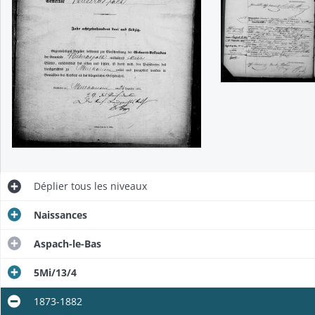
Déplier
tous les niveaux
Naissances
Aspach-le-Bas
5Mi/13/4
1873-1882