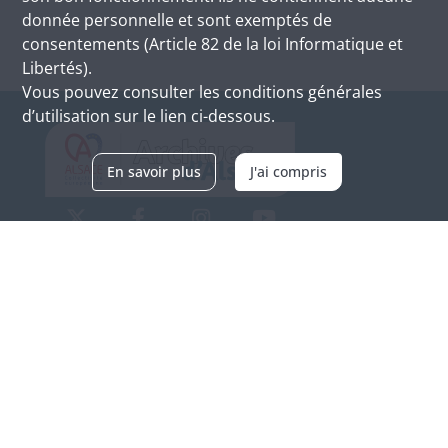
donnée personnelle et sont exemptés de
consentements (Article 82 de la loi Informatique et
Libertés).
Vous pouvez consulter les conditions générales
d’utilisation sur le lien ci-dessous.
En savoir plus
J'ai compris
Archives d'Alsace - Site de Colmar
Bâtiment M / Cité administrative
3, rue Fleischhauer
F-68026 COLMAR
(+33) 3 89 21 97 00
Nous contacter