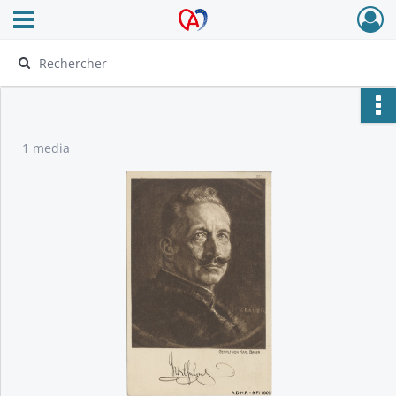
Ouvrir le menu déroulant
Archives Alsace - Colmar
1 media