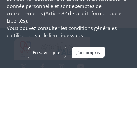
donnée personnelle et sont exemptés de
consentements (Article 82 de la loi Informatique et
Libertés).
Vous pouvez consulter les conditions générales
d’utilisation sur le lien ci-dessous.
En savoir plus
J'ai compris
Archives d'Alsace - Site de Colmar
Bâtiment M / Cité administrative
3, rue Fleischhauer
F-68026 COLMAR
(+33) 3 89 21 97 00
Nous contacter