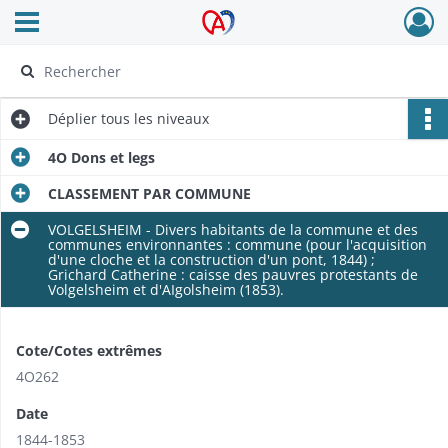
Ouvrir le menu déroulant
Archives Alsace - Colmar
Déplier
tous les niveaux
4O Dons et legs
CLASSEMENT PAR COMMUNE
VOLGELSHEIM - Divers habitants de la commune et des
communes environnantes : commune (pour l'acquisition
d'une cloche et la construction d'un pont, 1844) ;
Grichard Catherine : caisse des pauvres protestants de
Volgelsheim et d'AIgolsheim (1853).
Cote/Cotes extrêmes
4O262
Date
1844-1853