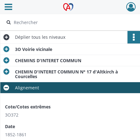
Ouvrir le menu déroulant
Archives Alsace - Colmar
Déplier
tous les niveaux
3O Voirie vicinale
CHEMINS D'INTERET COMMUN
CHEMIN D'INTERET COMMUN N° 17 d'Altkirch à
Courcelles
Alignement
Cote/Cotes extrêmes
3O372
Date
1852-1861