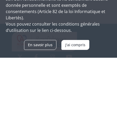
donnée personnelle et sont exemptés de
consentements (Article 82 de la loi Informatique et
Libertés).
Vous pouvez consulter les conditions générales
d’utilisation sur le lien ci-dessous.
En savoir plus
J'ai compris
Archives d'Alsace - Site de Colmar
Bâtiment M / Cité administrative
3, rue Fleischhauer
F-68026 COLMAR
(+33) 3 89 21 97 00
Nous contacter