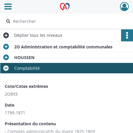
Ouvrir le menu déroulant
Archives Alsace - Colmar
Déplier
tous les niveaux
2O Administration et comptabilité communales
HOUSSEN
Comptabilité
Cote/Cotes extrêmes
2O893
Date
1799-1871
Présentation du contenu
- Comptes administratifs du maire 1825-1869