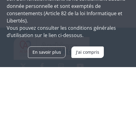
donnée personnelle et sont exemptés de
consentements (Article 82 de la loi Informatique et
Libertés).
Vous pouvez consulter les conditions générales
d’utilisation sur le lien ci-dessous.
En savoir plus
J'ai compris
Archives d'Alsace - Site de Colmar
Bâtiment M / Cité administrative
3, rue Fleischhauer
F-68026 COLMAR
(+33) 3 89 21 97 00
Nous contacter