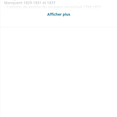
Manquent 1829-1831 et 1837
- Comptes de gestion du receveur municipal 1799-1871
Manquent 1815-1826
Afficher plus
- Budgets 1861-1869