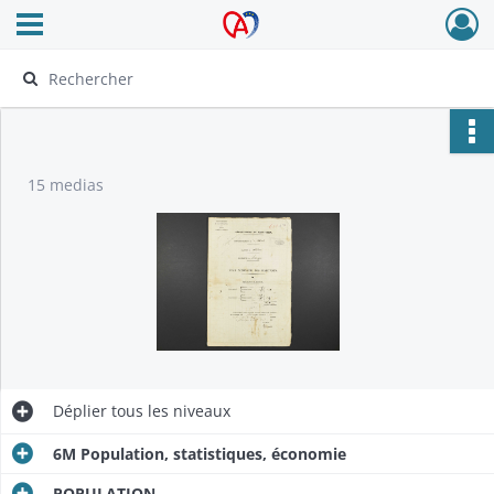
Ouvrir le menu déroulant
Archives Alsace - Colmar
15 medias
Déplier
tous les niveaux
6M Population, statistiques, économie
POPULATION