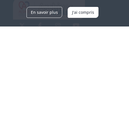
En savoir plus
J'ai compris
Archives d'Alsace - Site de Colmar
Bâtiment M / Cité administrative
3, rue Fleischhauer
F-68026 COLMAR
(+33) 3 89 21 97 00
Nous contacter
Horaires d'ouverture
Du mardi au vendredi
en continu de 9h à 17h