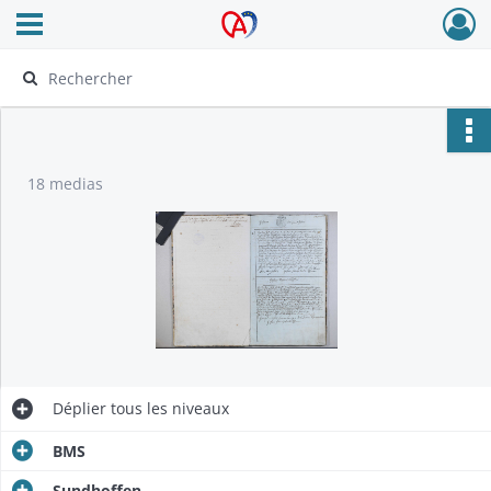
Ouvrir le menu déroulant
Archives Alsace - Colmar
18 medias
Déplier
tous les niveaux
BMS
Sundhoffen