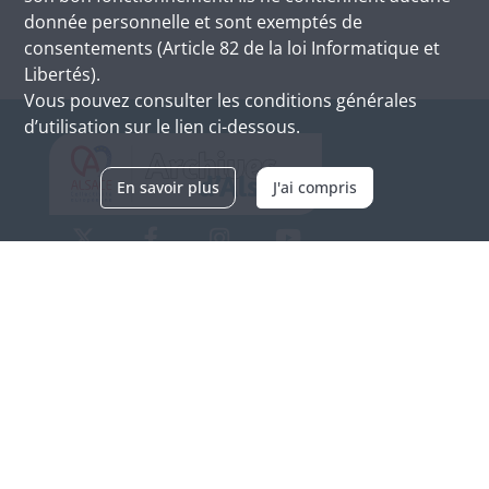
donnée personnelle et sont exemptés de
consentements (Article 82 de la loi Informatique et
Libertés).
Vous pouvez consulter les conditions générales
d’utilisation sur le lien ci-dessous.
En savoir plus
J'ai compris
Archives d'Alsace - Site de Colmar
Bâtiment M / Cité administrative
3, rue Fleischhauer
F-68026 COLMAR
(+33) 3 89 21 97 00
Nous contacter