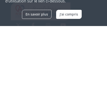
d’utilisation sur le lien ci-dessous.
En savoir plus
J'ai compris
Archives d'Alsace - Site de Colmar
Bâtiment M / Cité administrative
3, rue Fleischhauer
F-68026 COLMAR
(+33) 3 89 21 97 00
Nous contacter
Horaires d'ouverture
Du mardi au vendredi
en continu de 9h à 17h