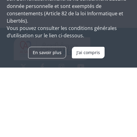
donnée personnelle et sont exemptés de
consentements (Article 82 de la loi Informatique et
Libertés).
Vous pouvez consulter les conditions générales
d’utilisation sur le lien ci-dessous.
En savoir plus
J'ai compris
Archives d'Alsace - Site de Colmar
Bâtiment M / Cité administrative
3, rue Fleischhauer
F-68026 COLMAR
(+33) 3 89 21 97 00
Nous contacter