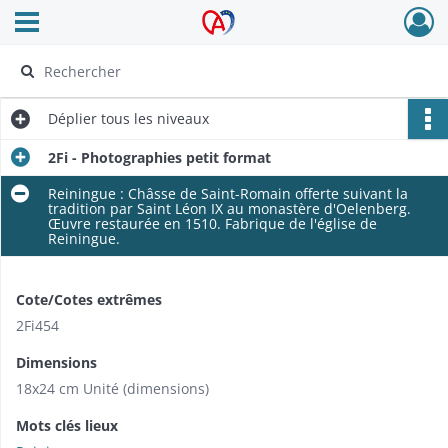
Ouvrir le menu déroulant
Archives Alsace - Colmar
Déplier
tous les niveaux
2Fi - Photographies petit format
Reiningue : Châsse de Saint-Romain offerte suivant la
tradition par Saint Léon IX au monastère d'Oelenberg.
Œuvre restaurée en 1510. Fabrique de l'église de
Reiningue.
Cote/Cotes extrêmes
2Fi454
Dimensions
18x24 cm Unité (dimensions)
Mots clés lieux