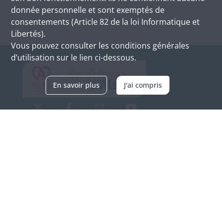
donnée personnelle et sont exemptés de
consentements (Article 82 de la loi Informatique et
Libertés).
Vous pouvez consulter les conditions générales
d’utilisation sur le lien ci-dessous.
En savoir plus
J'ai compris
Archives d'Alsace - Site de Colmar
Bâtiment M / Cité administrative
3, rue Fleischhauer
F-68026 COLMAR
(+33) 3 89 21 97 00
Nous contacter