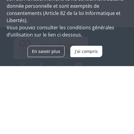
donnée personnelle et sont exemptés de
consentements (Article 82 de la loi Informatique et
Libertés).
Vous pouvez consulter les conditions générales
d’utilisation sur le lien ci-dessous.
En savoir plus
J'ai compris
Archives d'Alsace - Site de Colmar
Bâtiment M / Cité administrative
3, rue Fleischhauer
F-68026 COLMAR
(+33) 3 89 21 97 00
Nous contacter