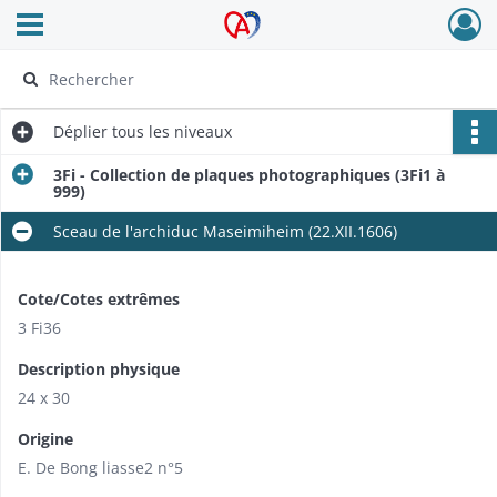
Ouvrir le menu déroulant
Archives Alsace - Colmar
Déplier
tous les niveaux
3Fi - Collection de plaques photographiques (3Fi1 à
999)
Sceau de l'archiduc Maseimiheim (22.XII.1606)
Cote/Cotes extrêmes
3 Fi36
Description physique
24 x 30
Origine
E. De Bong liasse2 n°5