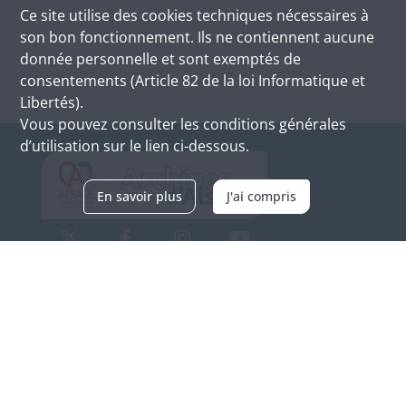
Ce site utilise des
cookies
techniques nécessaires à
son bon fonctionnement. Ils ne contiennent aucune
donnée personnelle et sont exemptés de
consentements (Article 82 de la loi Informatique et
Libertés).
Vous pouvez consulter les conditions générales
d’utilisation sur le lien ci-dessous.
En savoir plus
J'ai compris
Archives d'Alsace - Site de Colmar
Bâtiment M / Cité administrative
3, rue Fleischhauer
F-68026 COLMAR
(+33) 3 89 21 97 00