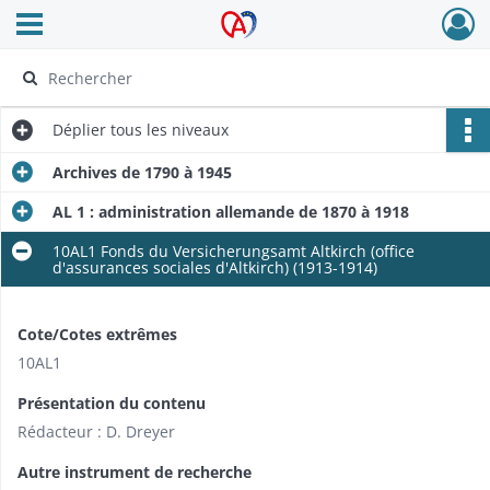
Ouvrir le menu déroulant
Archives Alsace - Colmar
Déplier
tous les niveaux
Archives de 1790 à 1945
AL 1 : administration allemande de 1870 à 1918
10AL1 Fonds du Versicherungsamt Altkirch (office
d'assurances sociales d'Altkirch) (1913-1914)
Cote/Cotes extrêmes
10AL1
Présentation du contenu
Rédacteur : D. Dreyer
Autre instrument de recherche