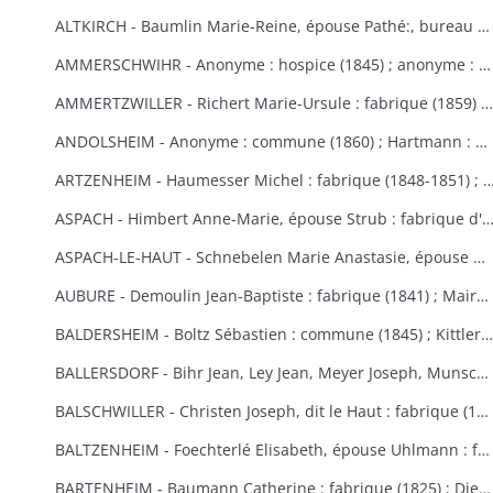
ALTKIRCH - Baumlin Marie-Reine, épouse Pathé:, bureau de bienfaisance (1803) ; Baur Reine-Catherine, épouse Schneider : hospice, bureau de bienfaisance, fabrique (1841-1845) ; Bisel : hospice Saint-Morand (1849) ; Caisse d'Epargne (1) : hospice (1850-1855) ; Eberlin Joseph : hospice Saint-Morand (1844) ; Enderlin Antoine, de Durlinsdorf : hospice (1859) ; Erny : fabrique (1865) (voir aussi Thann) ; Friburger Anne-Marie, épouse Remus : hospice (1865) ; Fritsch Morand : hospice Saint-Morand (1857-1859) ; Garrosse François-Marie : bureau de bienfaisance (1802) ; Garozzi Antoine, Henner Thomas Valentin, Kiene Marie-Anne : fabrique (1813) ; Garozzi Rosalie, épouse Durthaller : hospice civil (1850) ; Gilardoni Joseph : hospice (1864) ; Haenner Xavier : fabrique (1843-1844) ; Hartmann Jean, Kiene Marie-Elisabeth : fabrique (1819) ; Hennige, curé, Reininger Elma : hospice (1855-1862) ; Hiltenbrand Marie-Salomé : hospice Saint-Morand (1854) ; Jourdain Xavier : hospice et pauvres (1854-1867) ; Kauffmann Antoine : fabrique (1814-1817) ; Koechlin André : pauvres (1854) ; Koechlin André, de Mulhouse : commune (1860) ; Loetscher : hospice Saint-Morand (1851) ; Mildner Antoine-François : hospice Saint-Morand (1831-1832) ; Mulhaupt Anne-Marie : hospice Saint-Morand (1844) ; Neef François-Joseph : fabrique (1809) ; Platel Louise : hospice et bureau de bienfaisance (1867) ; Reininger Emma-Joséphine : hospice Saint-Morand (1855) ; Reininger Marie-Françoise : bureau de bienfaisance et fabrique (1866-1868) ; Roemer Georges, curé : hospice Saint-Morand (1868-1869) ; Rudler Euphémie : hospice Saint-Morand (1869-1870) ; Sauthier : hospice Saint-Morand (1856-1857) ; Schirlin, curé de Bouxwiller : hospice Saint-Morand (1868) ; Stouff Jean-Pierre : hospice Saint-Morand (1832-1833) ; Zobel Morand : hospice Saint-Morand (1859).
AMMERSCHWIHR - Anonyme : hospice (1845) ; anonyme : hospice (1860) ; anonyme : hospice (1860) ; anonyme : hospice (1868) ; anonyme : hospice (1868) ; Bertrand Catherine, religieuse à Ensisheim : hospice (1833-1835) ; Bessler Anne-Marie, épouse Hartmann : hospice et fabrique (1848-1852) ; Bressler Elisabeth : fabrique (1840) ; Bressler Jean-Jacques, curé de Zimmerbach : hospice (1849) ; Custor François-Joseph, abbé : hospice (1822-1823) ; famille Demangeat, des Trois-Epis : hospice (1866) ; Gasser Barbe et François-Martin : hospice et fabrique (1842-1843) ; héritiers Gerber : hospice (1853-1855) ; Gerber Anne-Marie, épouse Muller : hospice (1870) ; Giroud Françoise, épouse Langlais : hospice et fabrique (1838-1845) ; Gottelman François-Joseph : chapelle des Trois-Epis (1824) ; Hartmann Martin : hospice (1851) ; Hildenfinck Joseph : hospice (1869) ; Kast Jean-Baptiste : fabrique (1865) ; Klein François-Joseph : hospice (1820-1821) ; Klein Marguerite, épouse Schielé : hospice, pauvres et fabrique (1844) ; Hamberger Françoise, épouse Bueb dit Dubois : fabrique (1846) ; Leimbach Sébastien : hospice (1835) ; Meg Sébastien : fabrique et pauvres (1828) ; Saltzmann Anne-Marie, épouse Heinrich : fabrique (1869-1870) ; Schielé Alexandre : hospice et pauvres (1828) ; Schwindenhammer Jacques : hospice (1852) ; Simonin : fabrique et pauvres (1832) ; Simonis Catherine, veuve Simonis, épouse Vejux : fabrique (1850) ; Thomann Marie-Ursule : pauvres et hospice (1838) ; Thomann Martin et Anne-Marie, son épouse : hospice (1858) ; Ulrich Catherine, épouse Kast le Vieux : hospice (1848-1852).
AMMERTZWILLER - Richert Marie-Ursule : fabrique (1859) ; Wolff Elisabeth, épouse Hinderer : pauvres d'Ammertzwiller et de Spechbach-le-Bas et fabrique d'Ammertzwiller (1854).
ANDOLSHEIM - Anonyme : commune (1860) ; Hartmann : bureau de bienfaisance (1858) ; Neubuck (de) Marie-Ursule, épouse de Mouge : fabrique (1851) ; Schuller Mathias, dit le Vieux ou le Settier : consistoire protestant (1814).
ARTZENHEIM - Haumesser Michel : fabrique (1848-1851) ; Mangold Louis Benjamin; fa
ASPACH - Himbert Anne-Marie, épouse Strub : fabrique d'Aspach et de Heidwiller
ASPACH-LE-HAUT - Schnebelen Marie Anastasie, épouse Durwell, de Thann : enfants indigents (1867-1868).
AUBURE - Demoulin Jean-Baptiste : fabrique (1841) ; Maire Marie-Elisabeth : fabrique (1864-1865) ; Raffner Catherine : fabrique (1860) ; Stortz André : fabrique (1852-1853) ; Thiriet Jean Antoine : fabrique (1846-1847).
BALDERSHEIM - Boltz Sébastien : commune (1845) ; Kittler Marie-Anne et Françoise : fabrique (1825-1843).
BALLERSDORF - Bihr Jean, Ley Jean, Meyer Joseph, Munsch Jean : commune (1826) ; Fridolin Fortuné, Krafft Louis : fabrique (1826) ; Schwartz François-Joseph, Weist Agathe, épouse Schwartz : commune (1830) ; Walter Sébastien : fabrique (1841) ; Zinck Georges-Bernard : fabrique (1824).
BALSCHWILLER - Christen Joseph, dit le Haut : fabrique (1853).
BALTZENHEIM - Foechterlé Elisabeth, épouse Uhlmann : fabrique (1851) ; Klinger Jean : fabrique (1851).
BARTENHEIM - Baumann Catherine : fabrique (1825) ; Dietschi Anne-Marie, épouse Kirchherr : fabrique (1840) ; Epinay (d') Nicolas : commune (1824-1829) ; Erblang Joseph et Loll Ursule, épouse Erblang : fabrique (1840) ; Hassler Catherine : fabrique (1833) ; Hertzog Grégoire et Catherine : fabrique (1838) ; Kaiflin Anne-Marie, épouse Arnolt : fabrique (1825-1829) ; Kielwasser Marie-Anne : fabrique (1832) ; Koenig Antoine, Kaifflin Jacques : fabrique (1838) ; Koenig Ursule : fabrique (1829) ; Koenig Jean-Georges : fabrique (1832) ; Landauer Anne et Madeleine : fabrique (1833) ; Marquart Michel et Tschill Catherine, épouse Marquart : fabrique (1821) ; Schibeny Louis, Jacques et Jean : fabrique (1821) ; Schultz Jeanne, épouse Kanengieser : fabrique (1840) ; Studer Marie Ursule, épouse Wild : fabrique (1832) ; Walch Anne-Marie, épouse Lang : fabrique (1829).