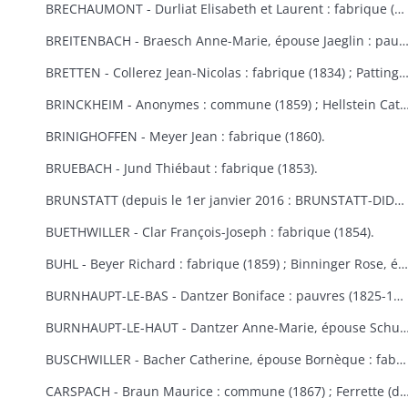
BRECHAUMONT - Durliat Elisabeth et Laurent : fabrique (1851-1856) ; Gerber Catherine : fabrique (1860).
BREITENBACH - Braesch Anne-Marie, épouse Jaeglin : pauvres (1856) ; Wodey Martin : commun
BRETTEN - Collerez Jean-Nicolas : fabrique (1834) ; Pattingre : fabrique et pauvres (1828) ; Suisse Rémy : fabr
BRINCKHEIM - Anonymes : commune (1859) ; Hellstein Catherine, épouse Spery, Spery Joseph : fabrique (1823) ; Stoecklin Joseph : fabrique (1828) ; Wespisser Bernard, Baum
BRINIGHOFFEN - Meyer Jean : fabrique (1860).
BRUEBACH - Jund Thiébaut : fabrique (1853).
BRUNSTATT (depuis le 1er janvier 2016 : BRUNSTATT-DIDENHEIM) - Moesch François Antoine : fabrique (1818) ; Schultz Antoine : fabrique (1856) ; Voegtlin Georges : fabrique (1862).
BUETHWILLER - Clar François-Joseph : fabrique (1854).
BUHL - Beyer Richard : fabrique (1859) ; Binninger Rose, épouse Jenny : fabrique (1823) ; Cladell Reine, Hoeblen Catherine, Keck Bernard, Marbach Joseph : fabrique (1850) ; Gilg Madeleine, épouse Beck : fabrique (1829) ; Gutschenreiter Dominique : fabrique (1853) ; Hiltenbrand Dominique : fabrique (1852) ; Kungler Dominique : fabrique (1851) ; Macbacher Joseph, Neyer Dominique, Niess Jean, Tenzinger Madeleine : fabrique (1850) ; Zeny Jean : fabrique (1848).
BURNHAUPT-LE-BAS - Dantzer Boniface : pauvres (1825-1830) ; Dantzer François Joseph : fabrique (1834).
BURNHAUPT-LE-HAUT - Dantzer Anne-Marie, épouse Schuler : fabrique (1825) ; Hirth Georges : fabrique (1853) ; Kroener Thiébaut, Schwebelin Elisabeth : fabrique (1841) ; Mackerer Louis : fabrique (18
BUSCHWILLER - Bacher Catherine, épouse Bornèque : fabrique (1867-1869) ; Woog Nathan : communauté israélite (1869).
CARSPACH - Braun Maurice : commune (1867) ; Ferrette (de) Jean-Baptiste 