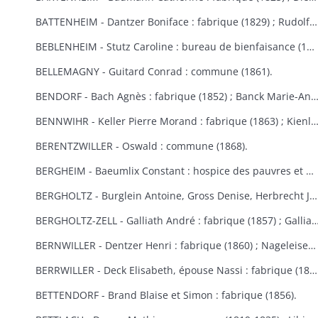
BATTENHEIM - Dantzer Boniface : fabrique (1829) ; Rudolf : commune (1845).
BEBLENHEIM - Stutz Caroline : bureau de bienfaisance (1865-1866).
BELLEMAGNY - Guitard Conrad : commune (1861).
BENDORF - Bach Agnès : fabrique (1852) ; Banck Marie-Anne : commune 
BENNWIHR - Keller Pierre Morand : fabrique (1863) ; Kienlen François Joseph : fabrique (1864) ; Simon Jean André : fabr
BERENTZWILLER - Oswald : commune (1868).
BERGHEIM - Baeumlix Constant : hospice des pauvres et bureau de bienfaisance (1868) ; Blumberger Catherine, épouse Spiehlmann : hospice (1854) ; Bisch Catherine, Burruth Ursule : fabrique (1826) ; Dreyfus Salomon : pauvres israélites (1867) ; Einholtz Clément et Antoine : hospice (1833) ; Fleury Marie-Anne, épouse Schmitt : fabrique (1847) ; Frantz Louis : fabrique (1830) ; Fuchs Marie-Louise : fabrique (1809-1813) ; Gerber Georges : bureau de bienfaisance et fabrique (1869-1870) ; Graber Hélène : fabrique et bureau de bienfaisance (1831) ; Graber Jacobé, épouse Maderer : fabrique (1830) ; Herb Joseph : fabrique et hospice (1813-1826) ; Kauffeisen : pauvres (1828) ; Leiehel Martin : bureau de bienfaisance (1869) ; Rumpler Clément : hospice (1841) ; Schmitt Joseph : hospice (1852) ; Schuler Catherine : fabrique (1868) ; Spihlmann Barbe : fabrique (1859) ; Thomas Madeleine : fabrique et pauvres (1841) ; Troestler Joseph : fabrique (1865) ; Umbdenstock Maximin : fabrique (1850) ; Untz Madeleine : fabrique (1869) ; Windoltz Thérèse : fabrique (1847) : Zimmermann Anne-Marie : hospice (1833).
BERGHOLTZ - Burglein Antoine, Gross Denise, Herbrecht Joseph, Peter Joseph, Tresch Maurice, Zissler Xavier : commune (1844) ; Kuntz Charles : fabrique (1867) ; Ruck Michel, Schill Marie-Anne : fabrique (1866).
BERGHOLTZ-ZELL - Galliath André : fabrique (1857) ; Galliath Joseph : fabrique (1830) ; Koch Joseph : fabrique (1832) ; Meyer Madeleine : fabrique (1868) ; Reck Nicolas : commune (1861) ; Riegert Françoise, épouse Striess : fabrique (1856) ; Steyer Josep
BERNWILLER - Dentzer Henri : fabrique (1860) ; Nageleisen Michel : fabrique (1857).
BERRWILLER - Deck Elisabeth, épouse Nassi : fabrique (1838) ; Freyburger Brigitte, épouse Neff : fabrique (1836) ; Koehl Brigitte, épouse Wintenberger : fabrique (1841) ; Nass Marie-Anne, épouse Muller : fabrique (1825) ; Schmitt Jean : fabrique (1838) ; Stocker Thibaud : fabrique (1855) ; Weinmann Thiébaut : fabriques de Berrwiller et Riedisheim (1850) ; Woehl Blaise : fabrique (1825) ; Wolffelsberger Anne-Marie et Anastase : fabrique (1840-1842) .
BETTENDORF - Brand Blaise et Simon : fabrique (1856).