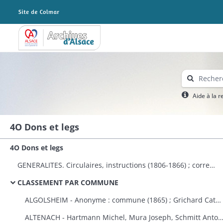
Archives Alsace - Colmar
Aide à la 
4O Dons et legs
4O Dons et legs
GENERALITES. Circulaires, instructions (1806-1866) ; correspondance avec le préfet (1823-1870) ; dons à plusieurs communes et établissements publics (1808-1870) ; états des dons et legs faits aux établissements religieux et publics (1823-1870).
CLASSEMENT PAR COMMUNE
ALGOLSHEIM - Anonyme : commune (1865) ; Grichard Catherine : caisse des pauvres protestants d'Algolsheim et de Volgelsheim (1853).
ALTENACH - Hartmann Michel, Mura Joseph, Schmitt Antoine, Reinauer Joseph : fabrique (1821), Koegler Anne, épouse Fleury : fabriqu