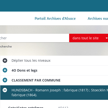
Portail Archives d'Alsace
Archives nu
dans tout le site
recherche
Déplier
tous les niveaux
4O Dons et legs
CLASSEMENT PAR COMMUNE
HUNDSBACH - Romann Joseph : fabrique (1817) ; Stoecklin M
fabrique (1864).
e (1817-1818).
Cote/Cotes extrêmes
4O112