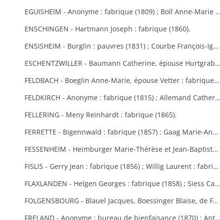
EGUISHEIM - Anonyme : fabrique (1809) ; Boll Anne-Marie : bureau de bienfaisance (1829) ; Brucker François Joseph : fabrique (1846) ; Burglin François Xavier : fabrique (1831) ; Hertzog, de Logelbach, Wehrlé Antoine : hospice (1863) ; Ludwig Jean : fabrique (1829) ; Meyer Véronique : fabrique (1809) ; Raffat Ignace : bureau de bienfaisance (fondation Boll, 1
ENSCHINGEN - Hartmann Joseph : fabrique (1860).
ENSISHEIM - Burglin : pauvres (1831) ; Courbe François-Ignace : pauvres (1834) ; Goeb Thérèse : fabrique (1870) ; Hobig Joseph, Roth Catherine : fabrique (1832) ; Kaistling Françoise : fabrique (1820) ; Krafft Charles : fabrique (1861) ; Mordilliat Marguerite : fabrique (1835) ; Mutz Anne-Marie : fabrique et pauvres (1833) ; Rumbach Catherine, épouse Schmitt : fabrique (1836) ; Zeller Thérèse : bureau de bienfaisance (1848).
ESCHENTZWILLER - Baumann Catherine, épouse Hurtgraber : fabrique (1849) ; Butsch Henri, Sibus Françoise : fabrique (1855) ; Ernst Jean-Baptiste : fabrique (1853) ; Jeltsch Pancrace : bureau de bienfaisance (1865) ; Rieter Jean-Baptiste : pauvres (1842) ; Wolff Agathe, ép
FELDBACH - Boeglin Anne-Marie, épouse Vetter : fabrique et pauvres (1850-1853).
FELDKIRCH - Anonyme : fabrique (1815) ; Allemand Catherine : fabrique (1840) ; Friess Marie-Anne : fabrique de Bollwiller et Feldkirch (1825) (voir aussi Bollwiller) ; Geiller Apolline, épouse Riber : fabrique (1847) ; Neff Etienne, Michel Madeleine, épouse Martin, de Bollwiller : fabrique (1834) ; Pfulb François-Joseph : fabriques de Feldkirch et Bollwiller (1819) ; Pfulb Rémi, de Bollwiller : fabrique (1835-1846) ; épouse Pfulb Richard, Mayer Catherine, épouse Zagula, Strieh Elisabeth, épouse Fries : fabrique (1838) ; Strub Rémi, père, Durwell Jean-Adam : fabrique (183
FELLERING - Meny Reinhardt : fabrique (1865).
FERRETTE - Bigennwald : fabrique (1857) ; Gaag Marie-Anne : bureau de bienfaisance et fabrique de Traubach-le-Haut (1869-1870) ; Gerbaulet Guillaume : bureau de bienfaisance et commune (1845-1858) ; Koechlin André : bureau de bienfaisance (1847) ; Schirmer, de Colmar : bureau de bienfaisance (1847).
FESSENHEIM - Heimburger Marie-Thérèse et Jean-Baptiste : fabrique (1862-1868) ; Schönauer Jacques : fabrique (1845).
FISLIS - Gerry Jean : fabrique (1856) ; Willig Laurent : fabrique (1853).
FLAXLANDEN - Helgen Georges : fabrique (1858) ; Siess Catherine, épouse Meyer : fabrique (1846) ; Steib Catherine, épouse Helgen : fabrique (1854) ; Steib Elisabeth, épouse Sies : fabrique (1851).
FOLGENSBOURG - Blauel Jacques, Boessinger Blaise, de Folgensbourg, Linder Anne-Marie, épouse Duringer, Moser, de Hagenthal-le-Haut, Runser Jacques, Runser Simon, héritiers Studer Philippe, Thannberger de Blotzheim : fabrique (1834-1839) ; Wicky Marie-Anne : commune (1865).
FRELAND - Anonyme : bureau de bienfaisance (1870) ; Antoine Jean-Nicolas : bureau de bienfaisance (1862) ; Bertrand Catherine : commune, fabrique et école (1823) ; Bertrand Marie-Catherine : fabrique (1853) ; Herqué Antoine : bureau