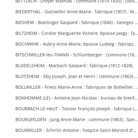
BETTLACH - Dreyer Mathias : commune (1819-1835) ; Libis Anne-Marie : fabrique (1854) ; Springenfeld Jacques : commune (1819).
BIEDERTHAL - Gutzwiller Anne-Marie : fabrique (1857) ; Martin Jacques : fabrique et école (1848).
BIESHEM - Boeilinger Gaspard : fabrique (1846) ; Georges Agathe : fabrique (1852) ; Kuettler Marie-Anne, épouse Studer : fabrique (1828) ; Meglin Isidore : fabrique (1847) ; Schmitt Marie-Anne, épouse Gamp : fabrique (1841).
BILTZHEIM - Cordier Marguerite Victoire, épouse Jaegy : fabrique 
BISCHWIHR - Aubry Anne-Marie, épouse Ludwig : fabrique (1854-1858) ; Broly Joseph : fabrique (1848) ; Frich Marie-Madeleine : fabrique (1852) ; Jourdain Marie-Claire, épouse Helmlinger : fabrique (1857-1860) ; Steib Mathias : commune (1852).
BITSCHWILLER-lès-THANN - Schlumberger : commune (1867).
BLODELSHEIM - Marbach Gaspard : fabrique (1812-1828).
BLOTZHEIM - Eby Joseph, Jean et Henri : commune (1863) ; Hertzog Jean Antoine : bureau de bienfaisance (1851) ; Moser Ursule : fabrique (1851) ; Rein Madeleine et Rein ?, épouse Berra : bureau de bienfaisance (1862-1867) ; Schermesser Guillaume : pauvres (1853) ; Thannberger Jean : commune (1861) ; Verger (de) Jean-Baptiste et de Noël Annette, épouse de Verger : pauvres (1853).
BOLLWILLER - Friess Marie-Anne : fabriques de Bollwiller, de Feldkirch et de 
BONHOMME (LE) - Antoine Jean-Nicolas : bureau de bienfaisance (1862-1865) ; Cowreau Jean-Baptiste : fabrique (1846-1857) ; Herque Marie, épouse Jeanclaude : commune (1855) ; Humbert Jean-Baptiste : fabrique (1859) ; Simon Jean-Baptiste (1846) ; Vautrinot Marie-Marguerite, épouse Sitte : pauvres (1853).
BOURBACH-LE-HAUT - Tessier François Joseph : fabrique (1853).
BOURGFELDEN - Jung Anne-Marie : commune (1863) ; Spenlihauer Christophe : commune (1869).
BOUXWILLER - Schirlin Antoine : hospice Saint-Morand d'Altkirch (1867) ; Stehlin François Joseph : fabriques de Bouxwiller et de Raedersdorf (1854).