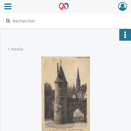
Ouvrir le menu déroulant
Archives Alsace - Colmar
1 media