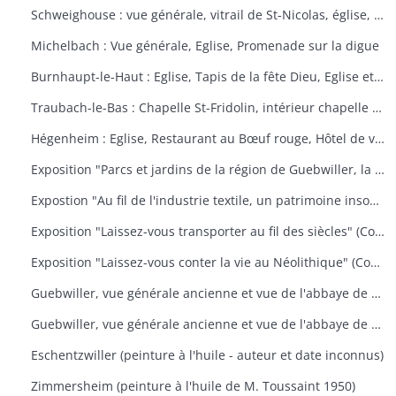
Schweighouse : vue générale, vitrail de St-Nicolas, église, la Doller
Michelbach : Vue générale, Eglise, Promenade sur la digue
Burnhaupt-le-Haut : Eglise, Tapis de la fête Dieu, Eglise et école, Office de la fête Dieu
Traubach-le-Bas : Chapelle St-Fridolin, intérieur chapelle et tableau, Ecole, rue principale
Hégenheim : Eglise, Restaurant au Bœuf rouge, Hôtel de ville, décors floraux
Exposition "Parcs et jardins de la région de Guebwiller, la culture d'un patrimoine florissant" (Communauté de Communes de la Région de Guebwiller, du 15 octobre 2010 au 31 janvier 2011)
Expostion "Au fil de l'industrie textile, un patrimoine insoupçonné" (Communauté de Communes de la Région de Guebwiller, du 11 septembre au 30 octobre 2009)
Exposition "Laissez-vous transporter au fil des siècles" (Communauté de Communes de la Région de Guebwiller, du 26 octobre 2012 au 19 janvier 2013)
Exposition "Laissez-vous conter la vie au Néolithique" (Communauté de Communes de la Région de Guebwiller, du 14 octobre 2011 au 26 janvier 2012)
Guebwiller, vue générale ancienne et vue de l'abbaye de Murbach.
Guebwiller, vue générale ancienne et vue de l'abbaye de Murbach.
Eschentzwiller (peinture à l'huile - auteur et date inconnus)
Zimmersheim (peinture à l'huile de M. Toussaint 1950)