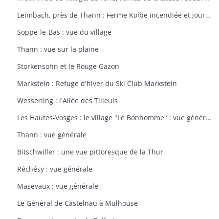
Leimbach, près de Thann : Ferme Kolbe incendiée et journellement bombardée avec les dépendances en ruines
Soppe-le-Bas : vue du village
Thann : vue sur la plaine
Storkensohn et le Rouge Gazon
Markstein : Refuge d'hiver du Ski Club Markstein
Wesserling : l'Allée des Tilleuls
Les Hautes-Vosges : le village "Le Bonhomme" : vue générale
Thann : vue générale
Bitschwiller : une vue pittoresque de la Thur
Réchésy : vue générale
Masevaux : vue générale
Le Général de Castelnau à Mulhouse