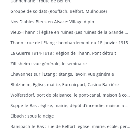
Dannemarie : route de Belfort
Groupe de soldats (Rouffach, Belfort, Mulhouse)
Nos Diables Bleus en Alsace: Village Alpin
Vieux-Thann : l'église en ruines (Les ruines de la Grande Guerre)
Thann : rue de l'Etang : bombardement du 18 janvier 1915
La Guerre 1914-1918 : Région de Thann. Pont détruit
Zillisheim : vue générale, le séminaire
Chavannes sur l'Etang : étangs, lavoir, vue générale
Blotzheim, Eglise, mairie, Euroairport, Casino Barrière
Wolfersdorf, port de plaisance, le pont-canal, maison à colombages
Soppe-le-Bas : église, mairie, dépôt d'incendie, maison à colombages
Elbach : sous la neige
Ranspach-le-Bas : rue de Belfort, église, mairie, école, périscolaire, platanes plantés sous Napoléon