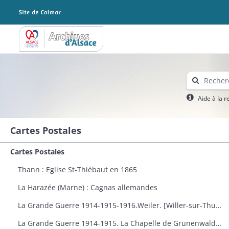
Archives Alsace - Colmar
Aide à la 
Cartes Postales
Cartes Postales
Thann : Eglise St-Thiébaut en 1865
La Harazée (Marne) : Cagnas allemandes
La Grande Guerre 1914-1915-1916.Weiler. [Willer-sur-Thur] : vue générale
La Grande Guerre 1914-1915. La Chapelle de Grunenwald près de Uderdersept habillés en soldat tenant un fusil. Dessin par Delalain.