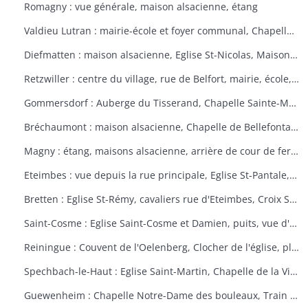
Romagny : vue générale, maison alsacienne, étang
Valdieu Lutran : mairie-école et foyer communal, Chapelle Notre Dame de la Pitié, calvaire, échelle d'écluses sens Valdieu-Retzwiller
Diefmatten : maison alsacienne, Eglise St-Nicolas, Maison natale Barthélémy Gross
Retzwiller : centre du village, rue de Belfort, mairie, école, décors floraux
Gommersdorf : Auberge du Tisserand, Chapelle Sainte-Marguerite, Calvaire rue des Tilleuls
Bréchaumont : maison alsacienne, Chapelle de Bellefontaine, rue de l'église, M.A.R.P.A. (Maison d'accueil rurale pour personne âgées)
Magny : étang, maisons alsacienne, arrière de cour de ferme
Eteimbes : vue depuis la rue principale, Eglise St-Pantale, maison alsacienne
Bretten : Eglise St-Rémy, cavaliers rue d'Eteimbes, Croix St-Eloi
Saint-Cosme : Eglise Saint-Cosme et Damien, puits, vue d'ensemble, ancien presbytère, mairie
Reiningue : Couvent de l'Oelenberg, Clocher de l'église, plan d'eau, cour de ferme
Spechbach-le-Haut : Eglise Saint-Martin, Chapelle de la Vierge, Christ du dimanche des rameaux sur l'âne, Vierge de la Pitié
Guewenheim : Chapelle Notre-Dame des bouleaux, Train de la Doller, lavoir, pierre borne, mur cimetière, Calvaire 1857 avec décorations florales