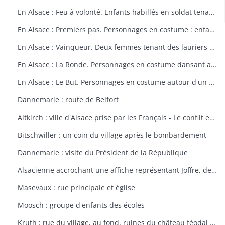
En Alsace : Feu à volonté. Enfants habillés en soldat tenant un fusil. Dessin par Delalain.
En Alsace : Premiers pas. Personnages en costume : enfant allant vers le drapeau français. Dessin par Delalain.
En Alsace : Vainqueur. Deux femmes tenant des lauriers et un homme en costume. Dessin par Delalain.
En Alsace : La Ronde. Personnages en costume dansant autour du drapeau français. Dessin par Delalain.
En Alsace : Le But. Personnages en costume autour d'un drapeau français. Dessin par Delalain
Dannemarie : route de Belfort
Altkirch : ville d'Alsace prise par les Français - Le conflit européen en 1914
Bitschwiller : un coin du village après le bombardement
Dannemarie : visite du Président de la République
Alsacienne accrochant une affiche représentant Joffre, dessin de Th. CROY
Masevaux : rue principale et église
Moosch : groupe d'enfants des écoles
Kruth : rue du village, au fond, ruines du château féodal de Wildenstein