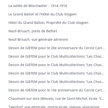
La vallée de Bitschwiller - 1914-1918
Le Grand Ballon et l'Hôtel du Club Vosgien
Hôtel du Grand Ballon, Propriété du Club Vosgien
Neuf-Brisach, porte de Belfort
Neuf-Brisach, vue générale aérienne
Dessin de GIEFEM pour le 20e anniversaire du Cercle Cartophile de Thann et de la Vallée de la Thur. 25-26 novembre 2006. carte n° 17
Dessin de GiEFEM pour le Club Multicollections "Les Chasseurs d'Images", Mulhouse. Carte n° 19 : "50 ans de carnaval à Mulhouse
Dessin de GiEFEM pour le Club Multicollections "Les Chasseurs d'Images", Mulhouse. Carte n° 20 : "L'univers de Tintin
Dessin de GiEFEM pour le Club Multicollections "Les Chasseurs d'Images", Mulhouse. Carte n° 17 : "Nounours a Cent ans
Dessin de GiEFEM pour le Club Multicollections "Les Chasseurs d'Images". Mulhouse. Carte n° 15
Dessin de GIEFEM pour le 10e anniversaire du Cercle Cartophile de Thann et de la Vallée de la Thur. Novembre 1997
Chaumont-sur-Aire (Meuse), rue de Saint-Michel, école. Vue d'une carte postale pour l'exposition de cartes postales anciennes (11 octobre 2009)
Tagsdorf, vue générale, mairie-école, maison alsacienne