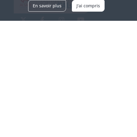
En savoir plus
J'ai compris
Archives d'Alsace - Site de Colmar
Bâtiment M / Cité administrative
3, rue Fleischhauer
F-68026 COLMAR
(+33) 3 89 21 97 00
Nous contacter
Horaires d'ouverture
Du mardi au vendredi
en continu de 9h à 17h
Venir