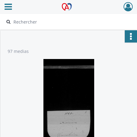
Ouvrir le menu déroulant
Archives Alsace - Colmar
97 medias