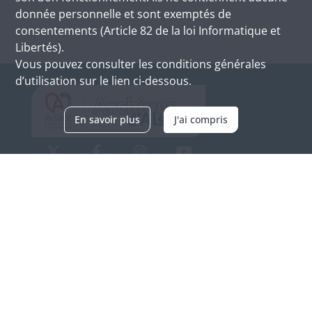
donnée personnelle et sont exemptés de
consentements (Article 82 de la loi Informatique et
Libertés).
Vous pouvez consulter les conditions générales
d’utilisation sur le lien ci-dessous.
En savoir plus
J'ai compris
Archives d'Alsace - Site de Colmar
Bâtiment M / Cité administrative
3, rue Fleischhauer
F-68026 COLMAR
(+33) 3 89 21 97 00
Nous contacter