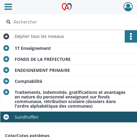
Ouvrir le menu déroulant
Archives Alsace - Colmar
Déplier
tous les niveaux
1T Enseignement
FONDS DE LA PRÉFECTURE
ENSEIGNEMENT PRIMAIRE
Comptabilité
Traitements, indemnités, gratifications et avantages
en nature du personnel enseignant sur fonds
communaux, rétribution scolaire (dossiers dans
l'ordre alphabétique des communes)
Sundhoffen
Cote/Cotes extrêmes