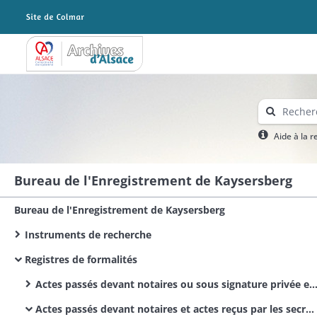
Archives Alsace - Colmar
Aide à la 
Bureau de l'Enregistrement de Kaysersberg
Bureau de l'Enregistrement de Kaysersberg
Instruments de recherche
Registres de formalités
Actes passés devant notaires ou sous signature privée et actes reçus par les secrétaires des corps municipaux et administratifs
Actes passés devant notaires et actes reçus par les secrétaires des corps administratifs / Actes civils publics / Bürgerliche Urkunden