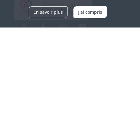
En savoir plus
J'ai compris
Archives d'Alsace - Site de Colmar
Bâtiment M / Cité administrative
3, rue Fleischhauer
F-68026 COLMAR
(+33) 3 89 21 97 00
Nous contacter
Horaires d'ouverture
Du mardi au vendredi
en continu de 9h à 17h