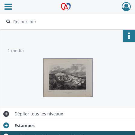
Ouvrir le menu déroulant
Archives Alsace - Colmar
1 media
Déplier
tous les niveaux
Estampes