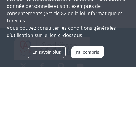
donnée personnelle et sont exemptés de
consentements (Article 82 de la loi Informatique et
Libertés).
Vous pouvez consulter les conditions générales
d’utilisation sur le lien ci-dessous.
En savoir plus
J'ai compris
Archives d'Alsace - Site de Colmar
Bâtiment M / Cité administrative
3, rue Fleischhauer
F-68026 COLMAR
(+33) 3 89 21 97 00
Nous contacter