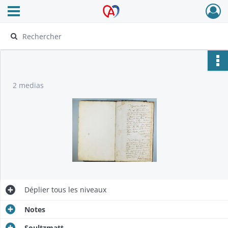
Ouvrir le menu déroulant
Archives Alsace - Colmar
2 medias
Déplier
tous les niveaux
Notes
Soultzmatt