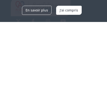
En savoir plus
J'ai compris
Archives d'Alsace - Site de Colmar
Bâtiment M / Cité administrative
3, rue Fleischhauer
F-68026 COLMAR
(+33) 3 89 21 97 00
Nous contacter
Horaires d'ouverture
Du mardi au vendredi
en continu de 9h à 17h