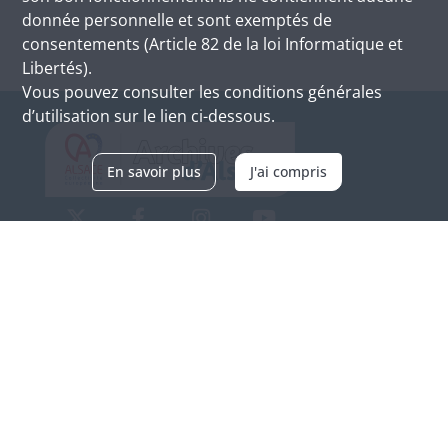
donnée personnelle et sont exemptés de
consentements (Article 82 de la loi Informatique et
Libertés).
Vous pouvez consulter les conditions générales
d’utilisation sur le lien ci-dessous.
En savoir plus
J'ai compris
Archives d'Alsace - Site de Colmar
Bâtiment M / Cité administrative
3, rue Fleischhauer
F-68026 COLMAR
(+33) 3 89 21 97 00
Nous contacter