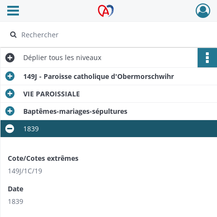
Ouvrir le menu déroulant
Archives Alsace - Colmar
Déplier
tous les niveaux
149J - Paroisse catholique d'Obermorschwihr
VIE PAROISSIALE
Baptêmes-mariages-sépultures​
1839
Cote/Cotes extrêmes
149J/​1C/19
Date
1839