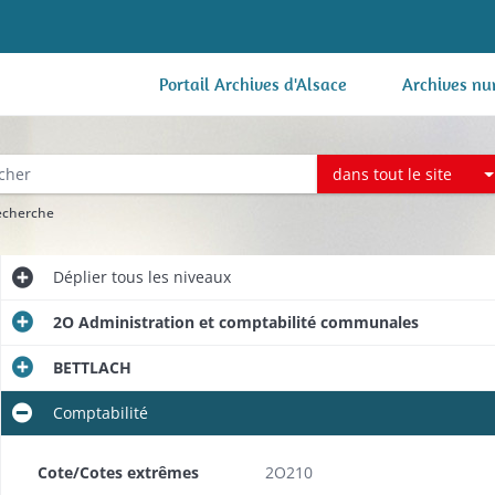
Portail Archives d'Alsace
Archives nu
dans tout le site
recherche
Déplier
tous les niveaux
2O Administration et comptabilité communales
BETTLACH
Comptabilité
Cote/Cotes extrêmes
2O210