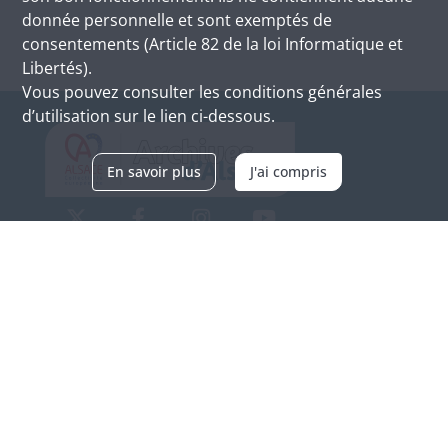
donnée personnelle et sont exemptés de
consentements (Article 82 de la loi Informatique et
Libertés).
Vous pouvez consulter les conditions générales
d’utilisation sur le lien ci-dessous.
En savoir plus
J'ai compris
Archives d'Alsace - Site de Colmar
Bâtiment M / Cité administrative
3, rue Fleischhauer
F-68026 COLMAR
(+33) 3 89 21 97 00
Nous contacter