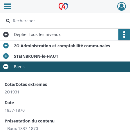
Ouvrir le menu déroulant
Archives Alsace - Colmar
Déplier
tous les niveaux
2O Administration et comptabilité communales
STEINBRUNN-le-HAUT
Biens
Cote/Cotes extrêmes
2O1931
Date
1837-1870
Présentation du contenu
- Baux 1837-1870