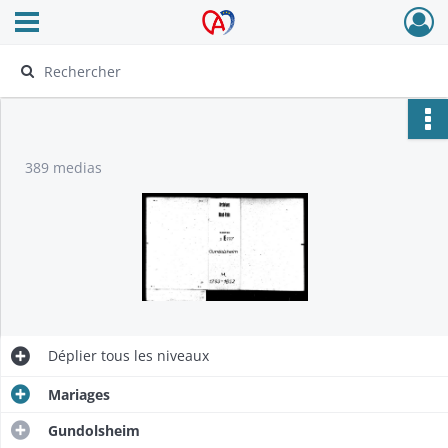
Ouvrir le menu déroulant
Archives Alsace - Colmar
389 medias
Déplier
tous les niveaux
Mariages
Gundolsheim