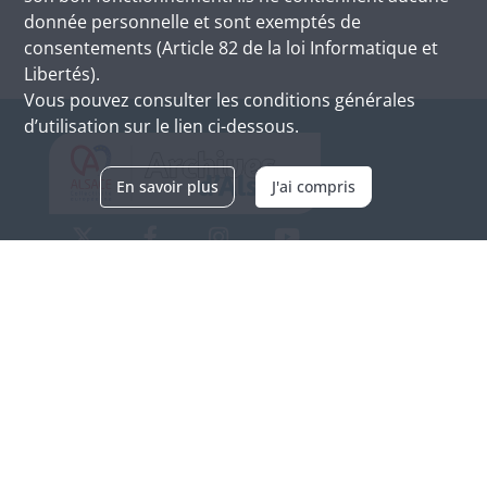
donnée personnelle et sont exemptés de
consentements (Article 82 de la loi Informatique et
Libertés).
Vous pouvez consulter les conditions générales
d’utilisation sur le lien ci-dessous.
En savoir plus
J'ai compris
Archives d'Alsace - Site de Colmar
Bâtiment M / Cité administrative
3, rue Fleischhauer
F-68026 COLMAR
(+33) 3 89 21 97 00
Nous contacter