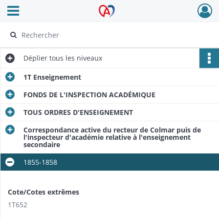
Ouvrir le menu déroulant
Archives Alsace - Colmar
Déplier
tous les niveaux
1T Enseignement
FONDS DE L'INSPECTION ACADÉMIQUE
TOUS ORDRES D'ENSEIGNEMENT
Correspondance active du recteur de Colmar puis de
l'inspecteur d'académie relative à l'enseignement
secondaire
1855-1858
Cote/Cotes extrêmes
1T652