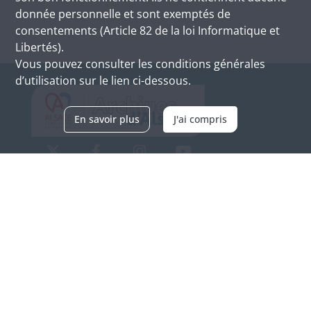
donnée personnelle et sont exemptés de
consentements (Article 82 de la loi Informatique et
Libertés).
Vous pouvez consulter les conditions générales
d’utilisation sur le lien ci-dessous.
En savoir plus
J'ai compris
Archives d'Alsace - Site de Colmar
Bâtiment M / Cité administrative
3, rue Fleischhauer
F-68026 COLMAR
(+33) 3 89 21 97 00
Nous contacter