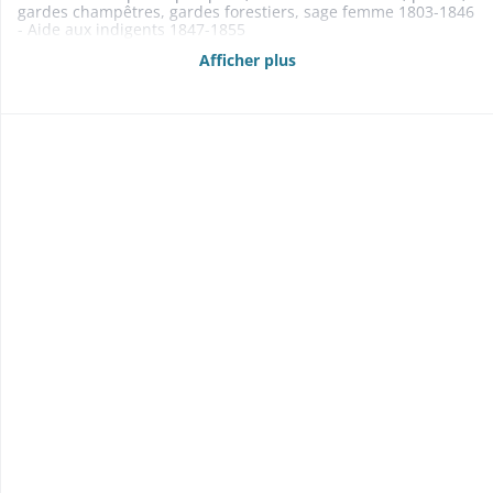
gardes champêtres, gardes forestiers, sage femme 1803-1846
- Aide aux indigents 1847-1855
- Contentieux 1801-1861
Afficher plus
1808, 1832: droit d'usage dans les bois: cf. Kaysersberg -
Contentieux
1834-1844 et 1837: contestation au sujet d'un droit de
parcours exercé par Kientzheim et Sigolsheim
- Société de tir: retrait à la société des terrains dont elle avait
la jouissance 1846