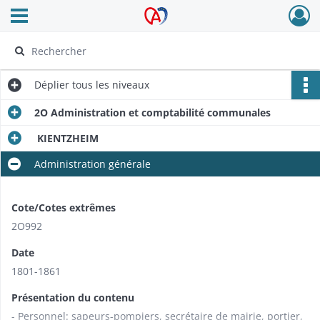
Ouvrir le menu déroulant
Archives Alsace - Colmar
Déplier
tous les niveaux
2O Administration et comptabilité communales
KIENTZHEIM
Administration générale
Cote/Cotes extrêmes
2O992
Date
1801-1861
Présentation du contenu
- Personnel: sapeurs-pompiers, secrétaire de mairie, portier,