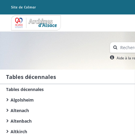
Archives Alsace - Colmar
Aide à la 
Tables décennales
Tables décennales
Algolsheim
Altenach
Altenbach
Altkirch