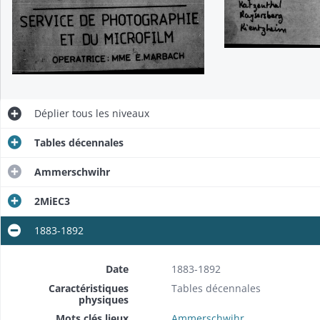
Déplier
tous les niveaux
Tables décennales
Ammerschwihr
2MiEC3
1883-1892
Date
1883-1892
Caractéristiques
Tables décennales
physiques
Mots clés lieux
Ammerschwihr