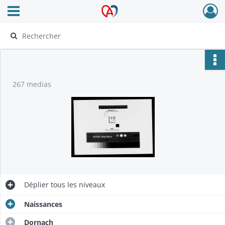
Ouvrir le menu déroulant
Archives Alsace - Colmar
267 medias
Déplier
tous les niveaux
Naissances
Dornach