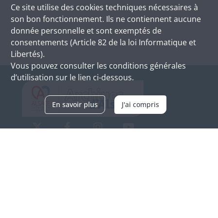
Ce site utilise des
cookies
techniques nécessaires à
son bon fonctionnement. Ils ne contiennent aucune
donnée personnelle et sont exemptés de
consentements (Article 82 de la loi Informatique et
Libertés).
Vous pouvez consulter les conditions générales
d’utilisation sur le lien ci-dessous.
En savoir plus
J'ai compris
Archives d'Alsace - Site de Colmar
Bâtiment M / Cité administrative
3, rue Fleischhauer
F-68026 COLMAR
(+33) 3 89 21 97 00