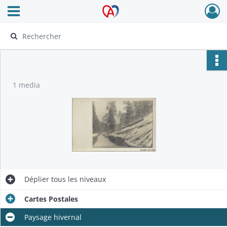
Ouvrir le menu déroulant
Archives Alsace - Colmar
1 media
Déplier
tous les niveaux
Cartes Postales
Paysage hivernal