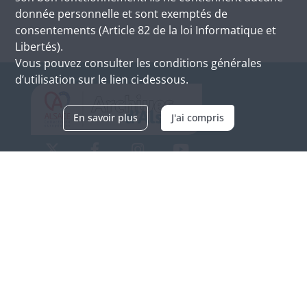
donnée personnelle et sont exemptés de
consentements (Article 82 de la loi Informatique et
Libertés).
Vous pouvez consulter les conditions générales
d’utilisation sur le lien ci-dessous.
En savoir plus
J'ai compris
Archives d'Alsace - Site de Colmar
Bâtiment M / Cité administrative
3, rue Fleischhauer
F-68026 COLMAR
(+33) 3 89 21 97 00
Nous contacter