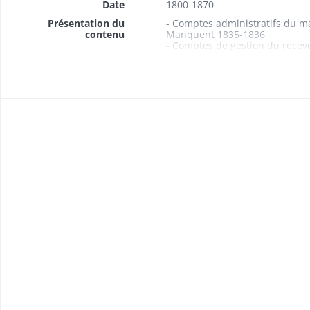
Date
1800-1870
Présentation du
- Comptes administratifs du m
contenu
Manquent 1835-1836
- Comptes de gestion du recev
Manquent 1815-1824
- Procès-verbal de révision de
- Budgets 1861-1869