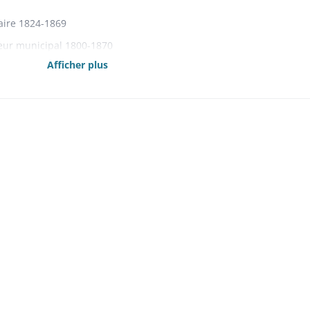
aire 1824-1869
eur municipal 1800-1870
Afficher plus
s comptes de 1788 à l'an 12 1817