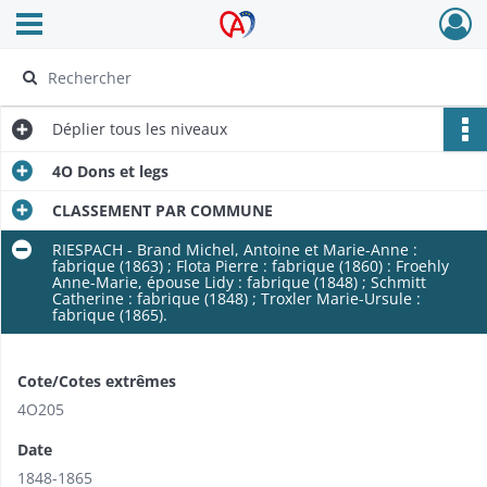
Ouvrir le menu déroulant
Archives Alsace - Colmar
Déplier
tous les niveaux
4O Dons et legs
CLASSEMENT PAR COMMUNE
RIESPACH - Brand Michel, Antoine et Marie-Anne :
fabrique (1863) ; Flota Pierre : fabrique (1860) : Froehly
Anne-Marie, épouse Lidy : fabrique (1848) ; Schmitt
Catherine : fabrique (1848) ; Troxler Marie-Ursule :
fabrique (1865).
Cote/Cotes extrêmes
4O205
Date
1848-1865