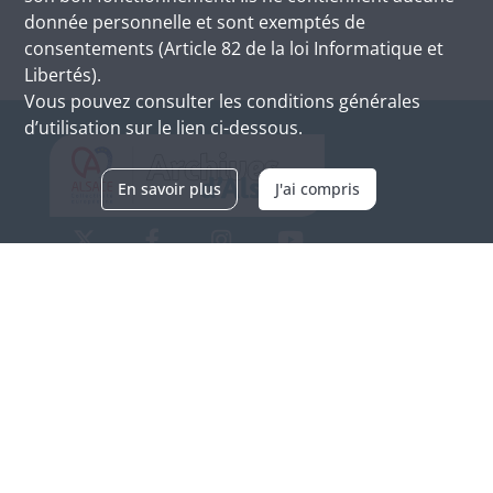
donnée personnelle et sont exemptés de
consentements (Article 82 de la loi Informatique et
Libertés).
Vous pouvez consulter les conditions générales
d’utilisation sur le lien ci-dessous.
En savoir plus
J'ai compris
Archives d'Alsace - Site de Colmar
Bâtiment M / Cité administrative
3, rue Fleischhauer
F-68026 COLMAR
(+33) 3 89 21 97 00
Nous contacter