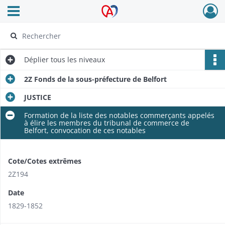
Ouvrir le menu déroulant
Archives Alsace - Colmar
Déplier
tous les niveaux
2Z Fonds de la sous-préfecture de Belfort
JUSTICE
Formation de la liste des notables commerçants appelés
à élire les membres du tribunal de commerce de
Belfort, convocation de ces notables
Cote/Cotes extrêmes
2Z194
Date
1829-1852