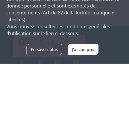
donnée personnelle et sont exemptés de
consentements (Article 82 de la loi Informatique et
Libertés).
Vous pouvez consulter les conditions générales
d’utilisation sur le lien ci-dessous.
En savoir plus
J'ai compris
Archives d'Alsace - Site de Colmar
Bâtiment M / Cité administrative
3, rue Fleischhauer
F-68026 COLMAR
(+33) 3 89 21 97 00
Nous contacter