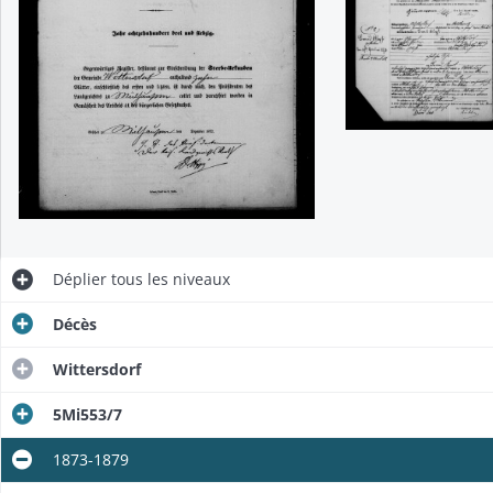
Déplier
tous les niveaux
Décès
Wittersdorf
5Mi553/7
1873-1879