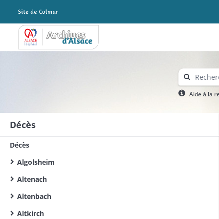
Archives Alsace - Colmar
Aide à la 
Décès
Décès
Algolsheim
Altenach
Altenbach
Altkirch