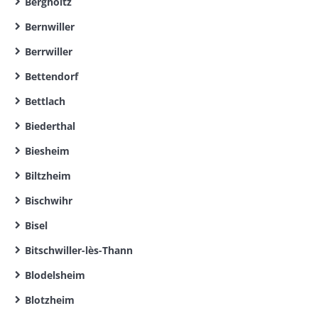
Bergholtz
Bernwiller
Berrwiller
Bettendorf
Bettlach
Biederthal
Biesheim
Biltzheim
Bischwihr
Bisel
Bitschwiller-lès-Thann
Blodelsheim
Blotzheim