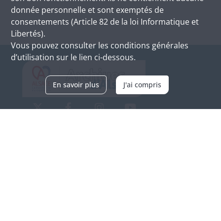
donnée personnelle et sont exemptés de
consentements (Article 82 de la loi Informatique et
Libertés).
Vous pouvez consulter les conditions générales
d’utilisation sur le lien ci-dessous.
En savoir plus
J'ai compris
Archives d'Alsace - Site de Colmar
Bâtiment M / Cité administrative
3, rue Fleischhauer
F-68026 COLMAR
(+33) 3 89 21 97 00
Nous contacter