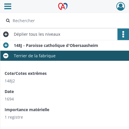
Ouvrir le menu déroulant
Archives Alsace - Colmar
Déplier
tous les niveaux
148J - Paroisse catholique d'Obersaasheim
Terrier de la fabrique
Cote/Cotes extrêmes
148J2
Date
1694
Importance matérielle
1 registre