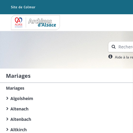
Archives Alsace - Colmar
Aide à la 
Mariages
Mariages
Algolsheim
Altenach
Altenbach
Altkirch