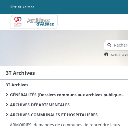
Archives Alsace - Colmar
Aide à la 
3T Archives
3T Archives
GÉNÉRALITÉS (Dossiers communs aux archives publiques conservées dans le département)
ARCHIVES DÉPARTEMENTALES
ARCHIVES COMMUNALES ET HOSPITALIÈRES
ARMOIRIES: demandes de communes de reprendre leurs anciennes armoiries, renseignements sur les armoiries des communes (dossiers dans l'ordre alphabétique des communes)