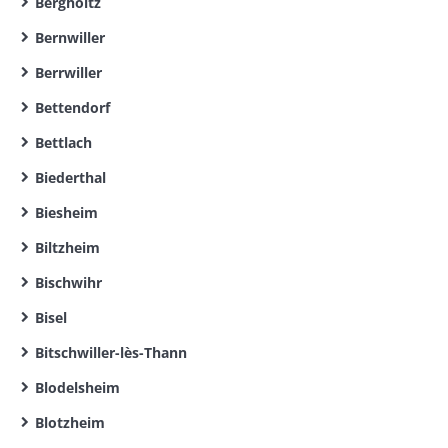
Bergholtz
Bernwiller
Berrwiller
Bettendorf
Bettlach
Biederthal
Biesheim
Biltzheim
Bischwihr
Bisel
Bitschwiller-lès-Thann
Blodelsheim
Blotzheim