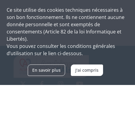
Ce site utilise des
cookies
techniques nécessaires à
son bon fonctionnement. Ils ne contiennent aucune
donnée personnelle et sont exemptés de
consentements (Article 82 de la loi Informatique et
Libertés).
Vous pouvez consulter les conditions générales
d’utilisation sur le lien ci-dessous.
En savoir plus
J'ai compris
Archives d'Alsace - Site de Colmar
Bâtiment M / Cité administrative
3, rue Fleischhauer
F-68026 COLMAR
(+33) 3 89 21 97 00