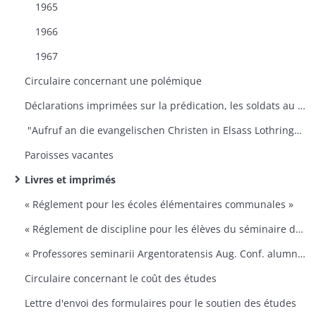
1965
1966
1967
Circulaire concernant une polémique
Déclarations imprimées sur la prédication, les soldats au front, les sonneries de cloches, rapprovisionnement
"Aufruf an die evangelischen Christen in Elsass Lothringen zur 400. Gedenkfeier der Reformation"
Paroisses vacantes
Livres et imprimés
« Réglement pour les écoles élémentaires communales »
« Réglement de discipline pour les élèves du séminaire de Strasbourg »
« Professores seminarii Argentoratensis Aug. Conf. alumniis suis seriem praelectionum indicant instituendarum »
Circulaire concernant le coût des études
Lettre d'envoi des formulaires pour le soutien des études