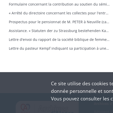
Formulaire concernant la contribution au soutien du séminaire de Strasbourg.
« Arrêté du directoire concernant les collectes pour l'entretien du pensionnat du séminaire »
Prospectus pour le pensionnat de M. PETER à Neuville (canton de Berne)
Assistance. « Statuten der zu Strassburg bestehenden Kasse für die Witwen und Waisen der geistlicher Augsburgischer Confession in Frankreich »
Lettre d'envoi du rapport de la société biblique de femmes de Paris
Lettre du pasteur Kempf indiquant sa participation à une semaine des jeunesses luthériennes.
Ce site utilise des
cookies
te
donnée personnelle et sont 
Vous pouvez consulter les co
Archives d'
Bâtiment M 