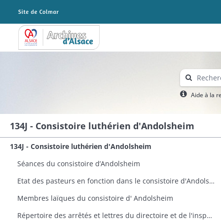
Archives Alsace - Colmar
Aide à la 
134J - Consistoire luthérien d'Andolsheim
134J - Consistoire luthérien d'Andolsheim
Séances du consistoire d’Andolsheim
Etat des pasteurs en fonction dans le consistoire d'Andolsheim avec indication de leur date d'élection
Membres laïques du consistoire d' Andolsheim
Répertoire des arrêtés et lettres du directoire et de l'inspecteur ecclésiastique concernant le consistoire d’Andolsheim déposés dans ses archives