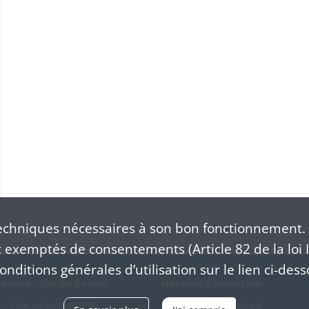
chniques nécessaires à son bon fonctionnement. 
exemptés de consentements (Article 82 de la loi I
nditions générales d’utilisation sur le lien ci-dess
Alsace - Site de Colmar
Horaires d'ouverture
/ Cité administrative
Du mardi au vendredi