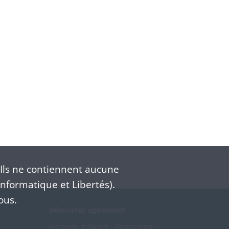
Ils ne contiennent aucune
nformatique et Libertés).
ous.
Découvrez également
Archives d'Alsace - Strasbourg