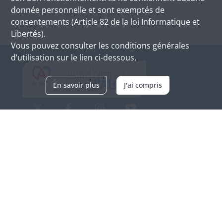
donnée personnelle et sont exemptés de
consentements (Article 82 de la loi Informatique et
Libertés).
Vous pouvez consulter les conditions générales
d’utilisation sur le lien ci-dessous.
En savoir plus
J'ai compris
Archives d'Alsace - Site de Colmar
Bâtiment M / Cité administrative
3, rue Fleischhauer
F-68026 COLMAR
(+33) 3 89 21 97 00
Nous contacter