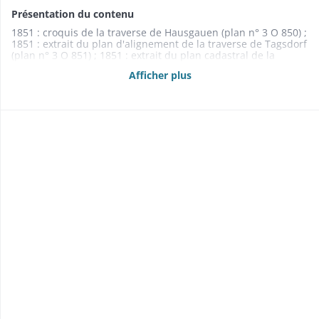
Présentation du contenu
1851 : croquis de la traverse de Hausgauen (plan n° 3 O 850) ;
1851 : extrait du plan d'alignement de la traverse de Tagsdorf
(plan n° 3 O 851) ; 1851 : extrait du plan cadastral de la
commune de Hausgauen (plan n° 3 O 849) ; 1855 : extrait du
Afficher plus
plan cadastral des communes de Neuwiller et Hagenthal-le-
Bas (plan n° 3 O 852) ; 1855 : profil en long du chemin sur le
territoire de Hagenthal-le-Bas (plan n° 3 O 853) ; 1867 : extrait
du plan d'alignement du chemin dans la banlieue de Fulleren
(plan n° 3 O 854) ; 1868 : plan parcellaire du chemin sur le
territoire de Hagenthal-le-Bas (plan n° 3 O 855)