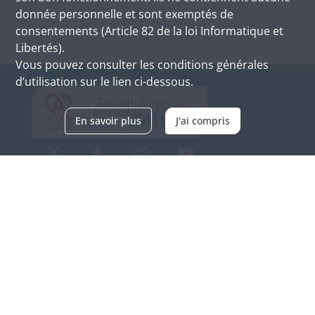
donnée personnelle et sont exemptés de
consentements (Article 82 de la loi Informatique et
Libertés).
Vous pouvez consulter les conditions générales
d’utilisation sur le lien ci-dessous.
En savoir plus
J'ai compris
Archives d'Alsace - Site de Colmar
Bâtiment M / Cité administrative
3, rue Fleischhauer
F-68026 COLMAR
(+33) 3 89 21 97 00
Nous contacter