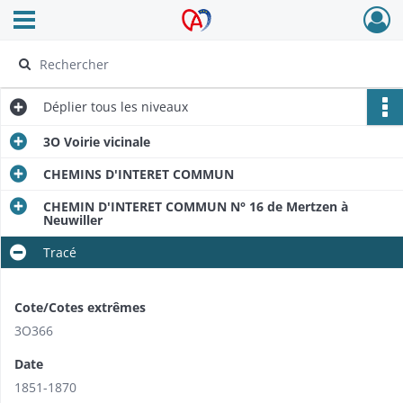
Ouvrir le menu déroulant
Archives Alsace - Colmar
Déplier
tous les niveaux
3O Voirie vicinale
CHEMINS D'INTERET COMMUN
CHEMIN D'INTERET COMMUN N° 16 de Mertzen à
Neuwiller
Tracé
Cote/Cotes extrêmes
3O366
Date
1851-1870