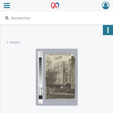
Ouvrir le menu déroulant
Archives Alsace - Colmar
1 media