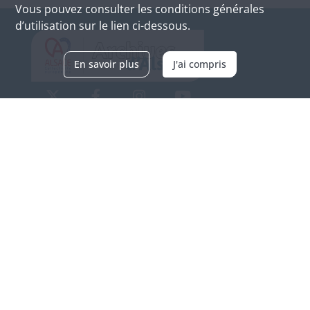
Vous pouvez consulter les conditions générales
d’utilisation sur le lien ci-dessous.
En savoir plus
J'ai compris
Archives d'Alsace - Site de Colmar
Bâtiment M / Cité administrative
3, rue Fleischhauer
F-68026 COLMAR
(+33) 3 89 21 97 00
Nous contacter
Horaires d'ouverture
Du mardi au vendredi