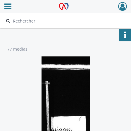
Ouvrir le menu déroulant
Archives Alsace - Colmar
77 medias