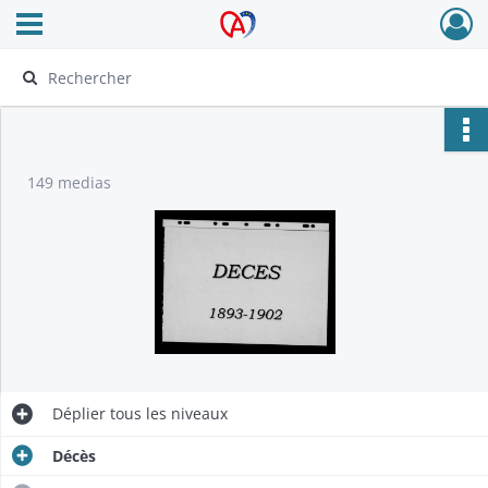
Ouvrir le menu déroulant
Archives Alsace - Colmar
149 medias
Déplier
tous les niveaux
Décès